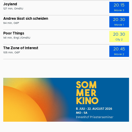
Joyland
20.15
127 min, OmdtU
Movie 3
Andrea lässt sich scheiden
20.30
94 min, OdF
Movie 1
Poor Things
20.30
141 min, Engl./OmdtU
City 2
The Zone of Interest
20.45
105 min, OdF
Movie 2