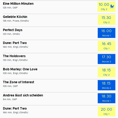
Eine Million Minuten
10.00
125 min, OdF
City 2
Geliebte Köchin
15.30
135 min, Franz./OmdtU
City 2
Perfect Days
16.00
123 min, OmdU
Movie 1
Dune: Part Two
16.45
166 min, Engl./OmdtU
City 1
The Holdovers
17.30
133 min, Engl./OmdtU
Movie 3
Bob Marley: One Love
18.15
105 min, Engl./OmdtU
City 2
The Zone of Interest
18.15
105 min, OdF
Movie 2
Andrea lässt sich scheiden
18.30
94 min, OdF
Movie 1
Dune: Part Two
20.00
166 min, Engl./OmdtU
City 1