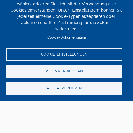
wählen, erklären Sie sich mit der Verwendung aller
Cookies einverstanden. Unter "Einstellungen" können Sie
Steckerlfischfiasko
jederzeit einzelne Cookie-Typen akzeptieren oder
ablehnen und Ihre Zustimmung für die Zukunft
Donnerstag, 13. August
widerrufen.
STECKERLFISCHFIASKO ist die zehnte Verfilmung der
Cookie-Dokumentation
Eberhofer-Reihe nach den beliebten Vorlagen von
Bestsellerautorin Rita Falk und unter der Regie von Ed
Herzog.
COOKIE-EINSTELLUNGEN
ALLES VERWEIGERN
ALLE AKZEPTIEREN