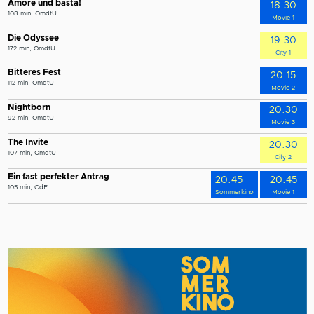
Amore und basta!
18.30
108 min, OmdtU
Movie 1
Die Odyssee
19.30
172 min, OmdtU
City 1
Bitteres Fest
20.15
112 min, OmdtU
Movie 2
Nightborn
20.30
92 min, OmdtU
Movie 3
The Invite
20.30
107 min, OmdtU
City 2
Ein fast perfekter Antrag
20.45
20.45
105 min, OdF
Sommerkino
Movie 1