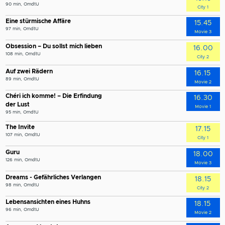
90 min, OmdtU
City 1
Eine stürmische Affäre
15.45
97 min, OmdtU
Movie 3
Obsession – Du sollst mich lieben
16.00
108 min, OmdtU
City 2
Auf zwei Rädern
16.15
89 min, OmdtU
Movie 2
Chéri ich komme! – Die Erfindung
16.30
der Lust
Movie 1
95 min, OmdtU
The Invite
17.15
107 min, OmdtU
City 1
Guru
18.00
126 min, OmdtU
Movie 3
Dreams - Gefährliches Verlangen
18.15
98 min, OmdtU
City 2
Lebensansichten eines Huhns
18.15
96 min, OmdtU
Movie 2