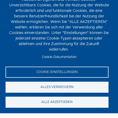
Unverzichtbare Cookies, die für die Nutzung der Website
erforderlich sind und funktionale Cookies, die eine
bessere Benutzerfreundlichkeit bei der Nutzung der
Website ermöglichen. Wenn Sie "ALLE AKZEPTIEREN"
wählen, erklären Sie sich mit der Verwendung aller
Cookies einverstanden. Unter "Einstellungen" können Sie
jederzeit einzelne Cookie-Typen akzeptieren oder
ablehnen und Ihre Zustimmung für die Zukunft
Steckerlfischfiasko
widerrufen.
Cookie-Dokumentation
Donnerstag, 13. August
STECKERLFISCHFIASKO ist die zehnte Verfilmung der
Eberhofer-Reihe nach den beliebten Vorlagen von
COOKIE-EINSTELLUNGEN
Bestsellerautorin Rita Falk und unter der Regie von Ed
Herzog.
ALLES VERWEIGERN
ALLE AKZEPTIEREN