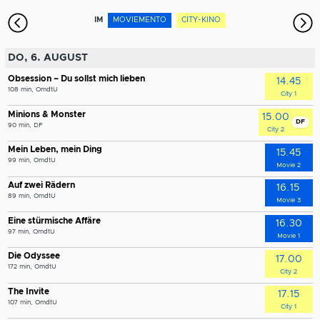
IM
MOVIEMENTO
CITY-KINO
DO, 6. AUGUST
Obsession – Du sollst mich lieben
14.45
108 min, OmdtU
City 1
Minions & Monster
15.00
DF
90 min, DF
City 2
Mein Leben, mein Ding
15.45
99 min, OmdtU
Movie 2
Auf zwei Rädern
16.15
89 min, OmdtU
Movie 3
Eine stürmische Affäre
16.30
97 min, OmdtU
Movie 1
Die Odyssee
17.00
172 min, OmdtU
City 2
The Invite
17.15
107 min, OmdtU
City 1