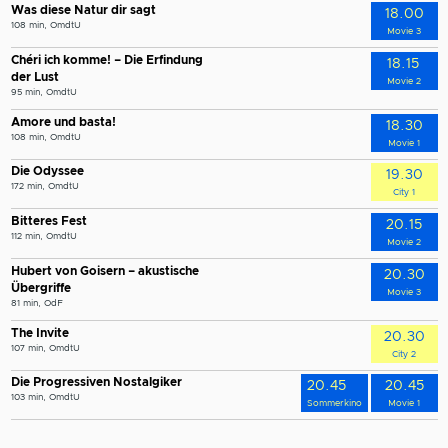
Was diese Natur dir sagt
18.00
108 min, OmdtU
Movie 3
Chéri ich komme! – Die Erfindung
18.15
der Lust
Movie 2
95 min, OmdtU
Amore und basta!
18.30
108 min, OmdtU
Movie 1
Die Odyssee
19.30
172 min, OmdtU
City 1
Bitteres Fest
20.15
112 min, OmdtU
Movie 2
Hubert von Goisern – akustische
20.30
Übergriffe
Movie 3
81 min, OdF
The Invite
20.30
107 min, OmdtU
City 2
Die Progressiven Nostalgiker
20.45
20.45
103 min, OmdtU
Sommerkino
Movie 1