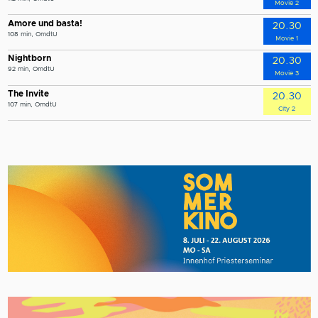
Movie 2
Amore und basta!
20.30
108 min, OmdtU
Movie 1
Nightborn
20.30
92 min, OmdtU
Movie 3
The Invite
20.30
107 min, OmdtU
City 2