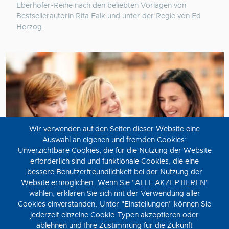
Eberhofer-Reihe nach den beliebten Vorlagen von
Bestsellerautorin Rita Falk und unter der Regie von Ed
Herzog.
Wir verwenden auf den Seiten dieser Website eine
Auswahl an eigenen und fremden Cookies:
Unverzichtbare Cookies, die für die Nutzung der Website
erforderlich sind und funktionale Cookies, die eine
bessere Benutzerfreundlichkeit bei der Nutzung der
Website ermöglichen. Wenn Sie "ALLE AKZEPTIEREN"
Drei Freundinnen
wählen, erklären Sie sich mit der Verwendung aller
Cookies einverstanden. Unter "Einstellungen" können Sie
Freitag, 14. August
jederzeit einzelne Cookie-Typen akzeptieren oder
Als Joan beschliesst, Victor zu verlassen, und dieser
ablehnen und Ihre Zustimmung für die Zukunft
verschwindet, wird das Leben von drei Freundinnen auf