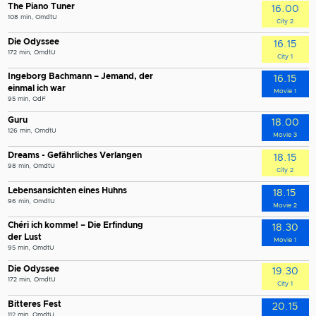
The Piano Tuner
16.00
108 min, OmdtU
City 2
Die Odyssee
16.15
172 min, OmdtU
City 1
Ingeborg Bachmann – Jemand, der
16.15
einmal ich war
Movie 1
95 min, OdF
Guru
18.00
126 min, OmdtU
Movie 3
Dreams - Gefährliches Verlangen
18.15
98 min, OmdtU
City 2
Lebensansichten eines Huhns
18.15
96 min, OmdtU
Movie 2
Chéri ich komme! – Die Erfindung
18.30
der Lust
Movie 1
95 min, OmdtU
Die Odyssee
19.30
172 min, OmdtU
City 1
Bitteres Fest
20.15
112 min, OmdtU