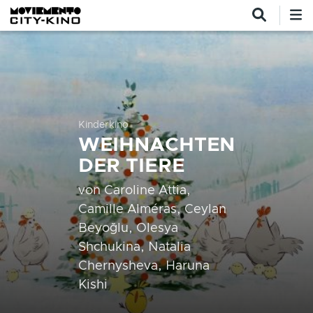
Direkt zum Inhalt
Kinderkino
WEIHNACHTEN
DER TIERE
von
Caroline Attia,
Camille Alméras, Ceylan
Beyoğlu, Olesya
Shchukina, Natalia
Chernysheva, Haruna
Kishi