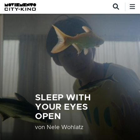
Direkt zum Inhalt
SLEEP WITH
YOUR EYES
OPEN
von
Nele Wohlatz