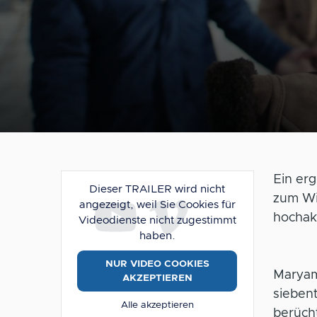
Ein erg
Dieser TRAILER wird nicht
zum Wid
angezeigt, weil Sie Cookies für
hochakt
Videodienste nicht zugestimmt
haben.
NUR VIDEO COOKIES
Maryam,
AKZEPTIEREN
siebent
Alle akzeptieren
berücht