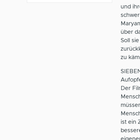
und ihr
schwer
Maryam
über da
Soll si
zurück
zu käm
SIEBEN
Aufopfe
Der Fi
Mensch
müssen,
Mensch
ist ein
bessere
eigenen