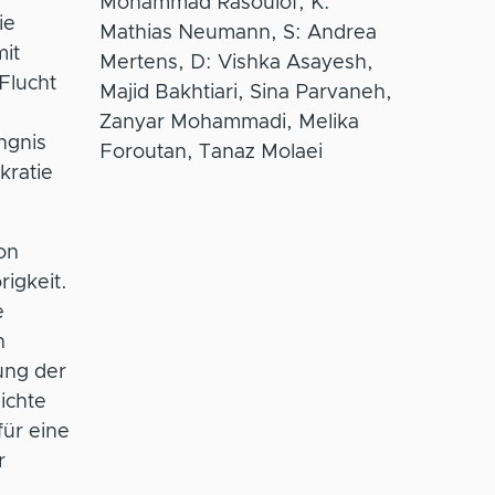
Mohammad Rasoulof, K:
ie
Mathias Neumann, S: Andrea
it
Mertens, D: Vishka Asayesh,
Flucht
Majid Bakhtiari, Sina Parvaneh,
Zanyar Mohammadi, Melika
ängnis
Foroutan, Tanaz Molaei
kratie
on
igkeit.
e
n
ung der
ichte
für eine
r