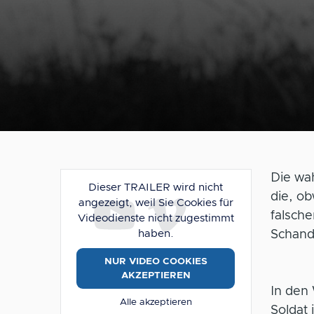
Die wa
Dieser TRAILER wird nicht
die, o
angezeigt, weil Sie Cookies für
falsche
Videodienste nicht zugestimmt
haben.
Schandt
NUR VIDEO COOKIES
AKZEPTIEREN
In den 
Alle akzeptieren
Soldat