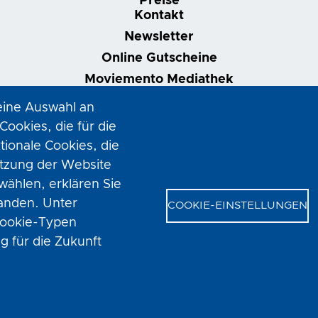
Preise
Kontakt
Newsletter
Online Gutscheine
Moviemento Mediathek
Nonstop | Dein Kinoabo
eine Auswahl an
VOD-Club
Filmring Linz
ookies, die für die
tionale Cookies, die
utzung der Website
hlen, erklären Sie
tanden. Unter
COOKIE-EINSTELLUNGEN
 Cookie-Typen
 für die Zukunft