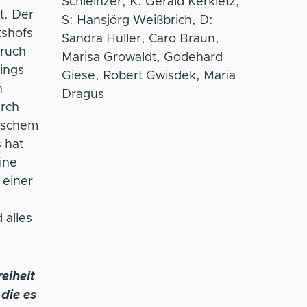
Schleinzer, K: Gerald Kerkletz,
t. Der
S: Hansjörg Weißbrich, D:
tshofs
Sandra Hüller, Caro Braun,
pruch
Marisa Growaldt, Godehard
ings
Giese, Robert Gwisdek, Maria
n
Dragus
rch
alschem
 hat
ine
 einer
 alles
eiheit
 die es