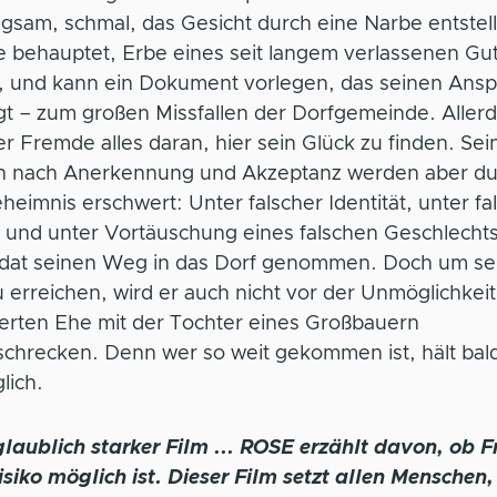
sam, schmal, das Gesicht durch eine Narbe entstell
 behauptet, Erbe eines seit langem verlassenen Gu
n, und kann ein Dokument vorlegen, das seinen Ans
gt – zum großen Missfallen der Dorfgemeinde. Allerd
er Fremde alles daran, hier sein Glück zu finden. Sei
n nach Anerkennung und Akzeptanz werden aber du
heimnis erschwert: Unter falscher Identität, unter f
und unter Vortäuschung eines falschen Geschlechts
ldat seinen Weg in das Dorf genommen. Doch um se
u erreichen, wird er auch nicht vor der Unmöglichkeit
ierten Ehe mit der Tochter eines Großbauern
chrecken. Denn wer so weit gekommen ist, hält bald
lich.
laublich starker Film ... ROSE erzählt davon, ob Fr
siko möglich ist. Dieser Film setzt allen Menschen,