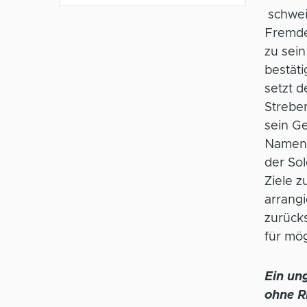
schweig
Fremde
zu sei
bestäti
setzt d
Strebe
sein Ge
Namen 
der So
Ziele z
arrang
zurücks
für mög
Ein ung
ohne Ri