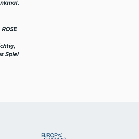
enkmal.
.. ROSE
chtig,
s Spiel