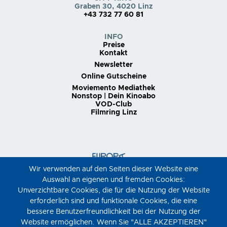
Graben 30, 4020 Linz
+43 732 77 60 81
INFO
Preise
Kontakt
Newsletter
Online Gutscheine
Moviemento Mediathek
Nonstop | Dein Kinoabo
VOD-Club
Filmring Linz
Wir verwenden auf den Seiten dieser Website eine
Auswahl an eigenen und fremden Cookies:
Unverzichtbare Cookies, die für die Nutzung der Website
erforderlich sind und funktionale Cookies, die eine
bessere Benutzerfreundlichkeit bei der Nutzung der
Website ermöglichen. Wenn Sie "ALLE AKZEPTIEREN"