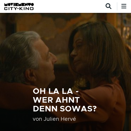
Direkt zum Inhalt
OH LA LA -
WER AHNT
DENN SOWAS?
von
Julien Hervé