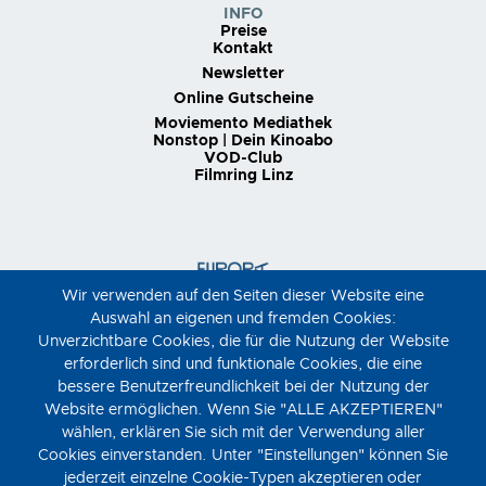
INFO
Preise
Kontakt
Newsletter
Online Gutscheine
Moviemento Mediathek
Nonstop | Dein Kinoabo
VOD-Club
Filmring Linz
Wir verwenden auf den Seiten dieser Website eine
Auswahl an eigenen und fremden Cookies:
Unverzichtbare Cookies, die für die Nutzung der Website
erforderlich sind und funktionale Cookies, die eine
bessere Benutzerfreundlichkeit bei der Nutzung der
Website ermöglichen. Wenn Sie "ALLE AKZEPTIEREN"
wählen, erklären Sie sich mit der Verwendung aller
Cookies einverstanden. Unter "Einstellungen" können Sie
jederzeit einzelne Cookie-Typen akzeptieren oder