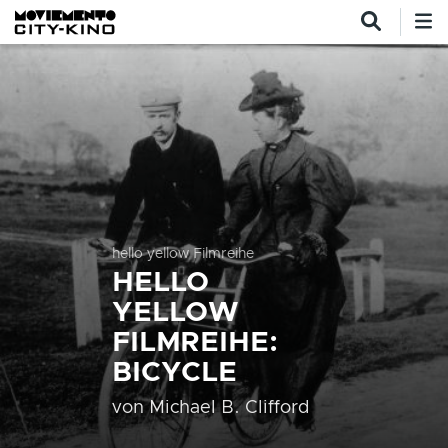
Direkt zum Inhalt
hello yellow Filmreihe
HELLO
YELLOW
FILMREIHE:
BICYCLE
von
Michael B. Clifford