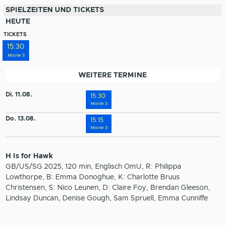
SPIELZEITEN UND TICKETS
HEUTE
TICKETS
15:30
Movie 3
WEITERE TERMINE
Di. 11.08.
15:30
Movie 3
Do. 13.08.
15:15
Movie 3
H Is for Hawk
GB/US/SG 2025, 120 min, Englisch OmU, R: Philippa
Lowthorpe, B: Emma Donoghue, K: Charlotte Bruus
Christensen, S: Nico Leunen, D: Claire Foy, Brendan Gleeson,
Lindsay Duncan, Denise Gough, Sam Spruell, Emma Cunniffe