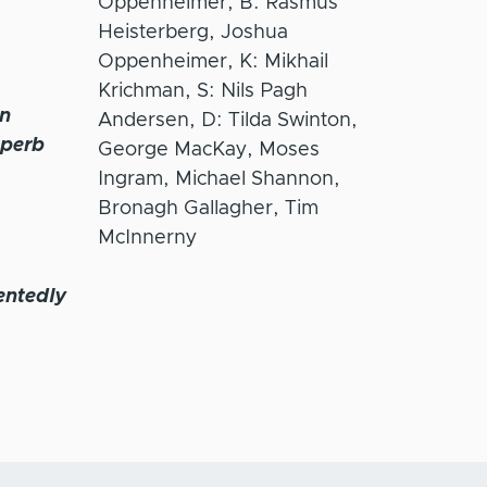
Oppenheimer, B: Rasmus
Heisterberg, Joshua
Oppenheimer, K: Mikhail
Krichman, S: Nils Pagh
an
Andersen, D: Tilda Swinton,
uperb
George MacKay, Moses
Ingram, Michael Shannon,
Bronagh Gallagher, Tim
McInnerny
entedly