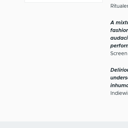
Rituale
A mixt
fashio
audaci
perfor
Screen 
Delirio
undersc
inhuma
Indiewi