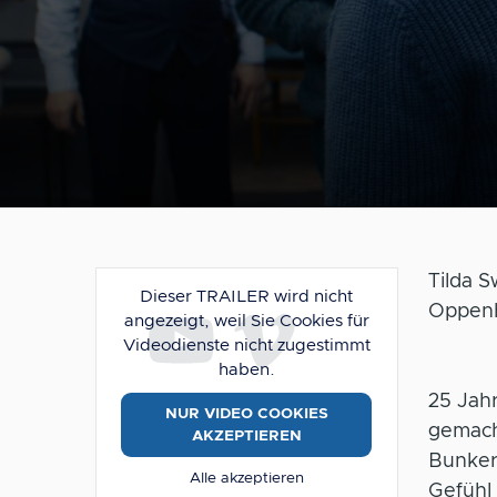
Tilda 
Dieser TRAILER wird nicht
Oppenh
angezeigt, weil Sie Cookies für
Videodienste nicht zugestimmt
haben.
25 Jah
NUR VIDEO COOKIES
gemacht
AKZEPTIEREN
Bunker
Alle akzeptieren
Gefühl 