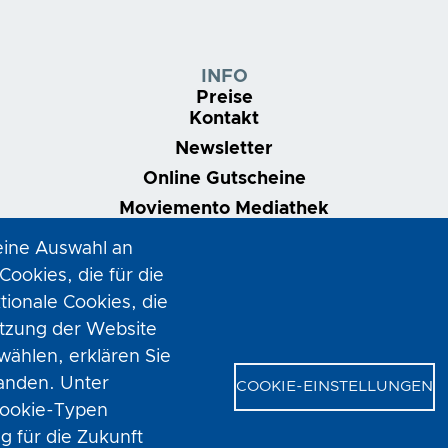
INFO
Preise
Kontakt
Newsletter
Online Gutscheine
Moviemento Mediathek
Nonstop | Dein Kinoabo
eine Auswahl an
VOD-Club
Filmring Linz
ookies, die für die
tionale Cookies, die
utzung der Website
hlen, erklären Sie
tanden. Unter
COOKIE-EINSTELLUNGEN
 Cookie-Typen
 für die Zukunft