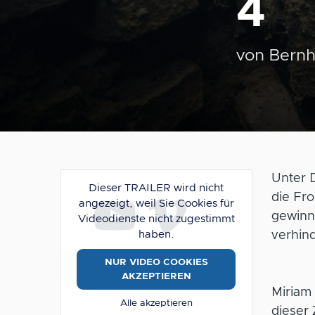
4
von
Bernh
Unter D
Dieser TRAILER wird nicht
die Fro
angezeigt, weil Sie Cookies für
gewinn
Videodienste nicht zugestimmt
haben.
verhin
NUR VIDEO COOKIES
AKZEPTIEREN
Miriam 
Alle akzeptieren
dieser 