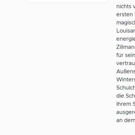
nichts
ersten 
magisch
Louisa
energi
Zillman
für sei
vertrau
Außense
Winter
Schulch
die Sch
ihrem S
ausger
an dem