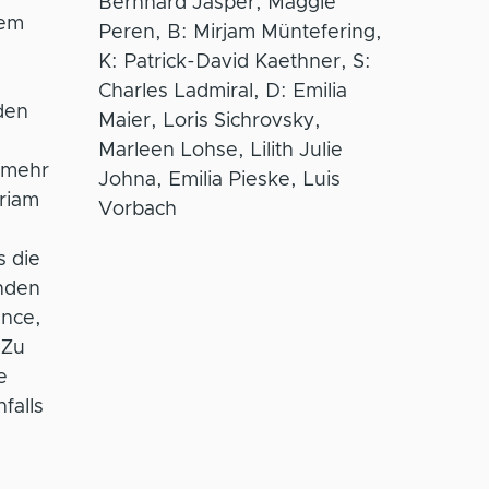
Bernhard Jasper, Maggie
rem
Peren, B: Mirjam Müntefering,
e
K: Patrick-David Kaethner, S:
Charles Ladmiral, D: Emilia
den
Maier, Loris Sichrovsky,
Marleen Lohse, Lilith Julie
e mehr
Johna, Emilia Pieske, Luis
iriam
Vorbach
s die
enden
ance,
 Zu
e
falls