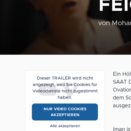
FE
von
Moha
Ein Hö
Dieser TRAILER wird nicht
SAAT D
angezeigt, weil Sie Cookies für
Ovation
Videodienste nicht zugestimmt
haben.
dem So
ausgez
NUR VIDEO COOKIES
AKZEPTIEREN
Alle akzeptieren
Iman i