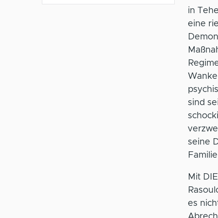
in Teh
eine ri
Demons
Maßnahm
Regimes
Wanken
psychi
sind s
schocki
verzwei
seine D
Familie
Mit DI
Rasoul
es nich
Abrechn