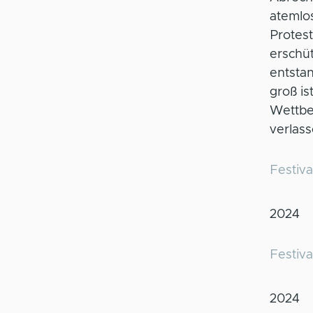
atemlos
Protes
erschüt
entstan
groß is
Wettbe
verlass
Festiva
2024
Festiva
2024