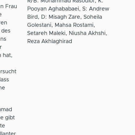
R/B: Mohammad Rasoulof, K:
en Frau
Pooyan Aghababaei, S: Andrew
e
Bird, D: Misagh Zare, Soheila
ren
Golestani, Mahsa Rostami,
 des
Setareh Maleki, Niusha Akhshi,
ins
Reza Akhlaghirad
r
 hat,
ersucht
dass
ne
mmad
e gibt
te
lanter,