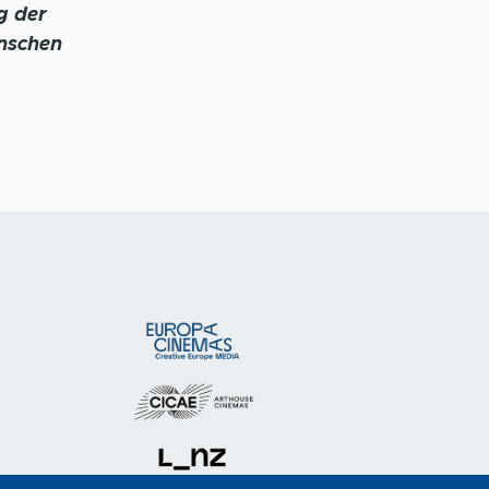
g der
enschen