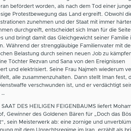
eran befördert worden, als nach dem Tod einer jung
esige Protestbewegung das Land ergreift. Obwohl di
trationen zunehmen und der Staat mit immer härte
en durchgreift, entscheidet sich Iman für die Seite
 und bringt damit das Gleichgewicht seiner Familie 
. Während der strenggläubige Familienvater mit de
schen Belastung durch seinen neuen Job zu kämpfen
eine Töchter Rezvan und Sana von den Ereignissen
ert und elektrisiert. Seine Frau Najmeh wiederum v
felt, alle zusammenzuhalten. Dann stellt Iman fest, 
ienstwaffe verschwunden ist, und er verdächtigt sei
 …
E SAAT DES HEILIGEN FEIGENBAUMS liefert Moha
of, Gewinner des Goldenen Bären für „Doch das Bös
t“, sein Meisterwerk ab: eine zornige und unverblüm
ung mit dem Unrechtsregime im Iran, erzählt als bril