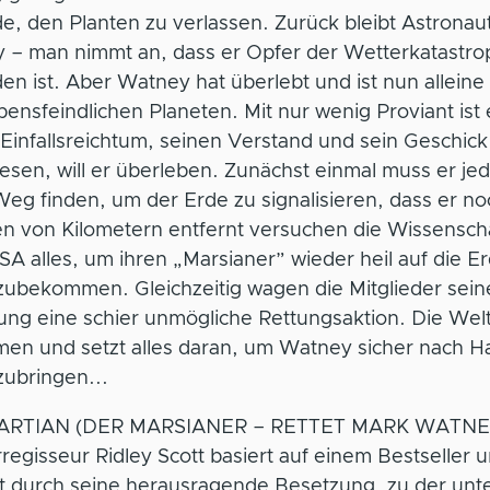
, den Planten zu verlassen. Zurück bleibt Astronau
 – man nimmt an, dass er Opfer der Wetterkatastro
n ist. Aber Watney hat überlebt und ist nun alleine
ensfeindlichen Planeten. Mit nur wenig Proviant ist 
Einfallsreichtum, seinen Verstand und sein Geschick
sen, will er überleben. Zunächst einmal muss er je
eg finden, um der Erde zu signalisieren, dass er noc
en von Kilometern entfernt versuchen die Wissenscha
A alles, um ihren „Marsianer” wieder heil auf die E
zubekommen. Gleichzeitig wagen die Mitglieder sein
ng eine schier unmögliche Rettungsaktion. Die Welt
en und setzt alles daran, um Watney sicher nach H
zubringen...
ARTIAN (DER MARSIANER – RETTET MARK WATNE
regisseur Ridley Scott basiert auf einem Bestseller 
ht durch seine herausragende Besetzung, zu der unt