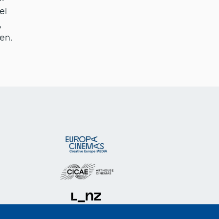
el
,
en.