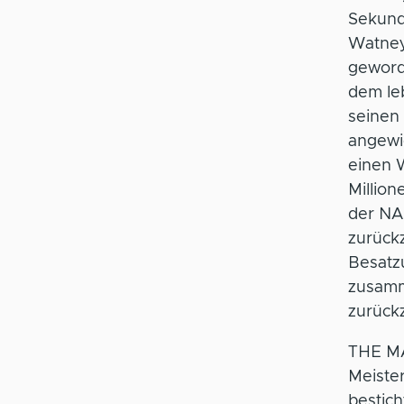
Sekunde
Watney
geworde
dem leb
seinen 
angewie
einen W
Million
der NAS
zurück
Besatzu
zusamm
zurück
THE M
Meister
bestic