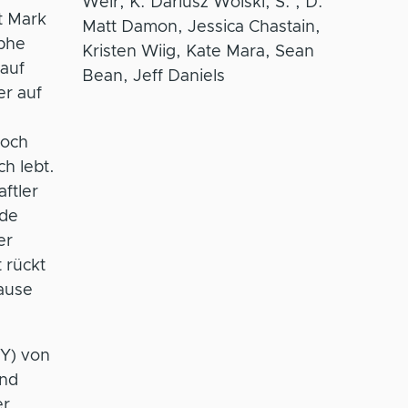
Weir, K: Dariusz Wolski, S: , D:
t Mark
Matt Damon, Jessica Chastain,
phe
Kristen Wiig, Kate Mara, Sean
 auf
Bean, Jeff Daniels
er auf
doch
h lebt.
ftler
rde
er
 rückt
ause
Y) von
und
er