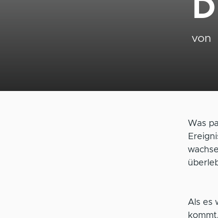
D
von
Was pa
Ereigni
wachse
überle
Als es
kommt, 