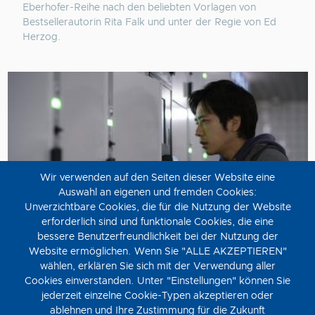
Eberhofer-Reihe nach den beliebten Vorlagen von
Bestsellerautorin Rita Falk und unter der Regie von Ed
Herzog.
Wir verwenden auf den Seiten dieser Website eine
Auswahl an eigenen und fremden Cookies:
Unverzichtbare Cookies, die für die Nutzung der Website
erforderlich sind und funktionale Cookies, die eine
bessere Benutzerfreundlichkeit bei der Nutzung der
Website ermöglichen. Wenn Sie "ALLE AKZEPTIEREN"
Exit 8
wählen, erklären Sie sich mit der Verwendung aller
Cookies einverstanden. Unter "Einstellungen" können Sie
Freitag, 14. August
jederzeit einzelne Cookie-Typen akzeptieren oder
Mit EXIT 8 verfilmt Regisseur Genki Kawamura den
ablehnen und Ihre Zustimmung für die Zukunft
gleichnamigen, weltweit gefeierten Videospiel-Hit als