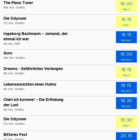
The Piano Tuner
16.00
108 min, OmdtU
City 2
Die Odyssee
16.15
172 min, OmdtU
City 1
Ingeborg Bachmann – Jemand, der
16.15
einmal ich war
Movie 1
95 min, OdF
Guru
18.00
126 min, OmdtU
Movie 3
Dreams - Gefährliches Verlangen
18.15
98 min, OmdtU
City 2
Lebensansichten eines Huhns
18.15
96 min, OmdtU
Movie 2
Chéri ich komme! – Die Erfindung
18.30
der Lust
Movie 1
95 min, OmdtU
Die Odyssee
19.30
172 min, OmdtU
City 1
Bitteres Fest
20.15
112 min, OmdtU