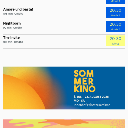
Movie 2
Amore und basta!
20.30
108 min, OmdtU
Movie 1
Nightborn
20.30
92 min, OmdtU
Movie 3
The Invite
20.30
107 min, OmdtU
City 2