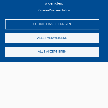
widerrufen.
nervenaufreibenden Horrorthriller.
Cookie-Dokumentation
COOKIE-EINSTELLUNGEN
ALLES VERWEIGERN
ALLE AKZEPTIEREN
Romería – Das Tagebuch meiner
Mutter
Freitag, 14. August
Eine junge Frau reist an die spanische Atlantikküste zur
Familie ihres Vaters, die sie nie kennengelernt hat, und