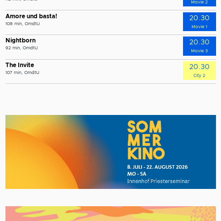
Movie 2
Amore und basta!
20.30
108 min, OmdtU
Movie 1
Nightborn
20.30
92 min, OmdtU
Movie 3
The Invite
20.30
107 min, OmdtU
City 2