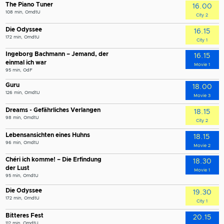
The Piano Tuner
16.00
108 min, OmdtU
City 2
Die Odyssee
16.15
172 min, OmdtU
City 1
Ingeborg Bachmann – Jemand, der
16.15
einmal ich war
Movie 1
95 min, OdF
Guru
18.00
126 min, OmdtU
Movie 3
Dreams - Gefährliches Verlangen
18.15
98 min, OmdtU
City 2
Lebensansichten eines Huhns
18.15
96 min, OmdtU
Movie 2
Chéri ich komme! – Die Erfindung
18.30
der Lust
Movie 1
95 min, OmdtU
Die Odyssee
19.30
172 min, OmdtU
City 1
Bitteres Fest
20.15
112 min, OmdtU