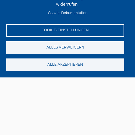
widerrufen.
Cookie-Dokumentation
COOKIE-EINSTELLUNGEN
ALLES VERWEIGERN
ALLE AKZEPTIEREN
Exit 8
Freitag, 14. August
Mit EXIT 8 verfilmt Regisseur Genki Kawamura den
gleichnamigen, weltweit gefeierten Videospiel-Hit als
nervenaufreibenden Horrorthriller.