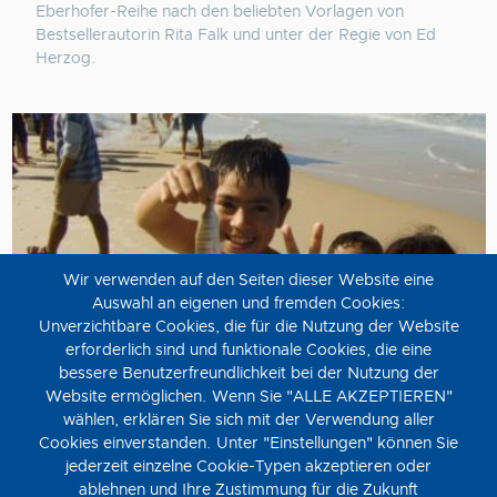
Eberhofer-Reihe nach den beliebten Vorlagen von
Bestsellerautorin Rita Falk und unter der Regie von Ed
Herzog.
Wir verwenden auf den Seiten dieser Website eine
Auswahl an eigenen und fremden Cookies:
Unverzichtbare Cookies, die für die Nutzung der Website
erforderlich sind und funktionale Cookies, die eine
bessere Benutzerfreundlichkeit bei der Nutzung der
Website ermöglichen. Wenn Sie "ALLE AKZEPTIEREN"
Mit Hasan in Gaza
wählen, erklären Sie sich mit der Verwendung aller
Cookies einverstanden. Unter "Einstellungen" können Sie
Freitag, 14. August
jederzeit einzelne Cookie-Typen akzeptieren oder
Kürzlich wurden drei MiniDV-Kassetten über das Leben in
ablehnen und Ihre Zustimmung für die Zukunft
Gaza 2001 wiederentdeckt...