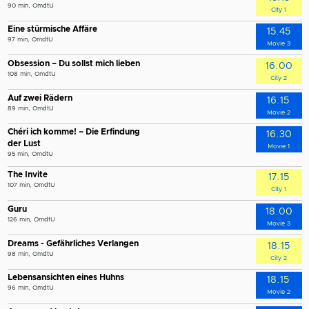
90 min, OmdtU
City 1
Eine stürmische Affäre
15.45
97 min, OmdtU
Movie 3
Obsession – Du sollst mich lieben
16.00
108 min, OmdtU
City 2
Auf zwei Rädern
16.15
89 min, OmdtU
Movie 2
Chéri ich komme! – Die Erfindung
16.30
der Lust
Movie 1
95 min, OmdtU
The Invite
17.15
107 min, OmdtU
City 1
Guru
18.00
126 min, OmdtU
Movie 3
Dreams - Gefährliches Verlangen
18.15
98 min, OmdtU
City 2
Lebensansichten eines Huhns
18.15
96 min, OmdtU
Movie 2