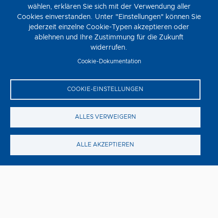
wählen, erklären Sie sich mit der Verwendung aller
Cookies einverstanden. Unter "Einstellungen" können Sie
Steckerlfischfiasko
jederzeit einzelne Cookie-Typen akzeptieren oder
ablehnen und Ihre Zustimmung für die Zukunft
Donnerstag, 13. August
widerrufen.
STECKERLFISCHFIASKO ist die zehnte Verfilmung der
Cookie-Dokumentation
Eberhofer-Reihe nach den beliebten Vorlagen von
Bestsellerautorin Rita Falk und unter der Regie von Ed
Herzog.
COOKIE-EINSTELLUNGEN
ALLES VERWEIGERN
ALLE AKZEPTIEREN