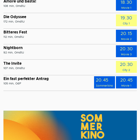
Amore und basta!
18.30
108 min, OmdtU
Movie 1
Die Odyssee
19.30
172 min, OmdtU
City 1
Bitteres Fest
20.15
112 min, OmdtU
Movie 2
Nightborn
20.30
92 min, OmdtU
Movie 3
The Invite
20.30
107 min, OmdtU
City 2
Ein fast perfekter Antrag
20.45
20.45
105 min, OdF
Sommerkino
Movie 1