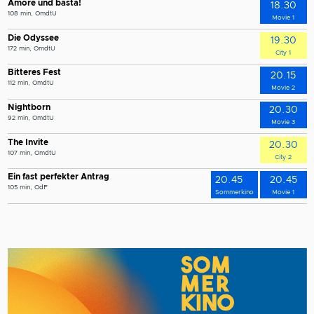
Amore und basta!
18.30
108 min, OmdtU
Movie 1
Die Odyssee
19.30
172 min, OmdtU
City 1
Bitteres Fest
20.15
112 min, OmdtU
Movie 2
Nightborn
20.30
92 min, OmdtU
Movie 3
The Invite
20.30
107 min, OmdtU
City 2
Ein fast perfekter Antrag
20.45
20.45
105 min, OdF
Sommerkino
Movie 1