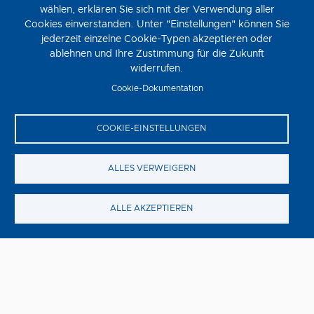
wählen, erklären Sie sich mit der Verwendung aller
Cookies einverstanden. Unter "Einstellungen" können Sie
Steckerlfischfiasko
jederzeit einzelne Cookie-Typen akzeptieren oder
ablehnen und Ihre Zustimmung für die Zukunft
Donnerstag, 13. August
widerrufen.
STECKERLFISCHFIASKO ist die zehnte Verfilmung der
Cookie-Dokumentation
Eberhofer-Reihe nach den beliebten Vorlagen von
Bestsellerautorin Rita Falk und unter der Regie von Ed
Herzog.
COOKIE-EINSTELLUNGEN
ALLES VERWEIGERN
ALLE AKZEPTIEREN