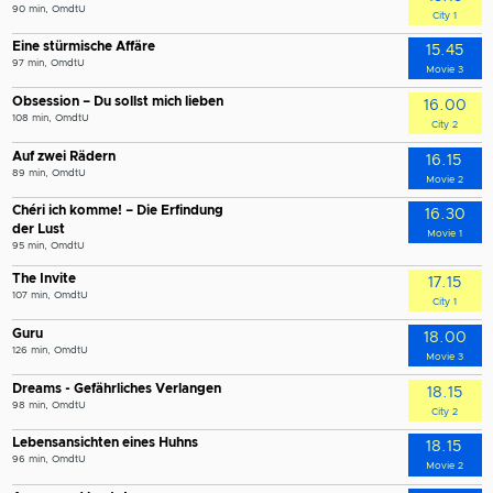
90 min, OmdtU
City 1
Eine stürmische Affäre
15.45
97 min, OmdtU
Movie 3
Obsession – Du sollst mich lieben
16.00
108 min, OmdtU
City 2
Auf zwei Rädern
16.15
89 min, OmdtU
Movie 2
Chéri ich komme! – Die Erfindung
16.30
der Lust
Movie 1
95 min, OmdtU
The Invite
17.15
107 min, OmdtU
City 1
Guru
18.00
126 min, OmdtU
Movie 3
Dreams - Gefährliches Verlangen
18.15
98 min, OmdtU
City 2
Lebensansichten eines Huhns
18.15
96 min, OmdtU
Movie 2