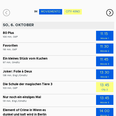
Klassik im Kino: Oper: Die Hochzeit
des Figaro
IM
MOVIEMENTO
CITY-KINO
SO, 6. OKTOBER
80 Plus
11.15
100 min, OdF
Movie 1
Favoriten
11.30
118 min, OdF
Movie 2
Ein kleines Stück vom Kuchen
11.45
97 min, OmdtU
Movie 3
Joker: Folie à Deux
13.30
138 min, Engl./OmdtU
Movie 1
Die Schule der magischen Tiere 3
13.45
103 min, OdF
City 2
Nur noch ein einziges Mal
13.45
131 min, Engl./OmdtU
Movie 3
Element of Crime in Wenn es
14.00
dunkel und kalt wird in Berlin
Movie 2