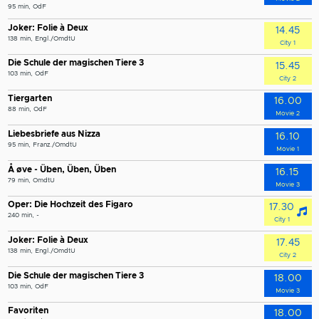
95 min, OdF
Joker: Folie à Deux
14.45
138 min, Engl./OmdtU
City 1
Die Schule der magischen Tiere 3
15.45
103 min, OdF
City 2
Tiergarten
16.00
88 min, OdF
Movie 2
Liebesbriefe aus Nizza
16.10
95 min, Franz./OmdtU
Movie 1
Å øve - Üben, Üben, Üben
16.15
79 min, OmdtU
Movie 3
Oper: Die Hochzeit des Figaro
17.30
240 min, -
City 1
Joker: Folie à Deux
17.45
138 min, Engl./OmdtU
City 2
Die Schule der magischen Tiere 3
18.00
103 min, OdF
Movie 3
Favoriten
18.00