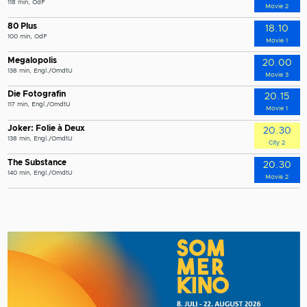
118 min, OdF
Movie 2
80 Plus
18.10
100 min, OdF
Movie 1
Megalopolis
20.00
138 min, Engl./OmdtU
Movie 3
Die Fotografin
20.15
117 min, Engl./OmdtU
Movie 1
Joker: Folie à Deux
20.30
138 min, Engl./OmdtU
City 2
The Substance
20.30
140 min, Engl./OmdtU
Movie 2