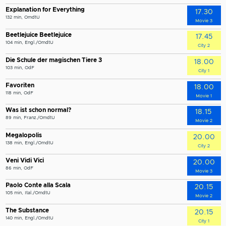
Explanation for Everything
17.30
132 min, OmdtU
Movie 3
Beetlejuice Beetlejuice
17.45
104 min, Engl./OmdtU
City 2
Die Schule der magischen Tiere 3
18.00
103 min, OdF
City 1
Favoriten
18.00
118 min, OdF
Movie 1
Was ist schon normal?
18.15
89 min, Franz./OmdtU
Movie 2
Megalopolis
20.00
138 min, Engl./OmdtU
City 2
Veni Vidi Vici
20.00
86 min, OdF
Movie 3
Paolo Conte alla Scala
20.15
105 min, Ital./OmdtU
Movie 2
The Substance
20.15
140 min, Engl./OmdtU
City 1