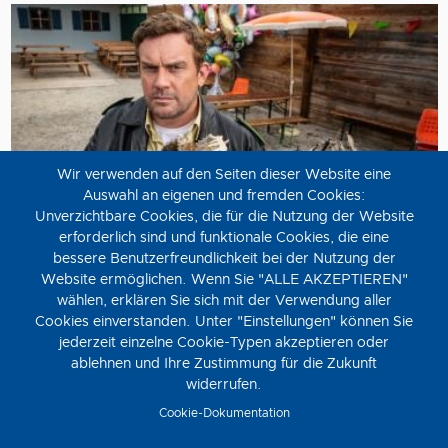
Wir verwenden auf den Seiten dieser Website eine
Auswahl an eigenen und fremden Cookies:
Unverzichtbare Cookies, die für die Nutzung der Website
erforderlich sind und funktionale Cookies, die eine
bessere Benutzerfreundlichkeit bei der Nutzung der
Steckerlfischfiasko
Website ermöglichen. Wenn Sie "ALLE AKZEPTIEREN"
wählen, erklären Sie sich mit der Verwendung aller
Donnerstag, 13. August
Cookies einverstanden. Unter "Einstellungen" können Sie
STECKERLFISCHFIASKO ist die zehnte Verfilmung der
jederzeit einzelne Cookie-Typen akzeptieren oder
Eberhofer-Reihe nach den beliebten Vorlagen von
ablehnen und Ihre Zustimmung für die Zukunft
Bestsellerautorin Rita Falk und unter der Regie von Ed
widerrufen.
Herzog.
Cookie-Dokumentation