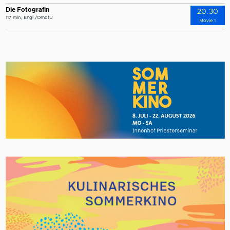
Die Fotografin
20.30
117 min, Engl./OmdtU
Movie 1