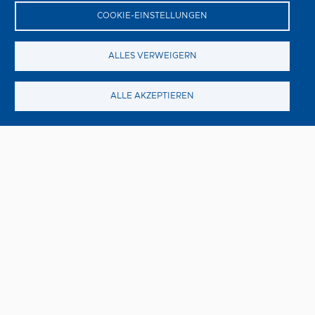
COOKIE-EINSTELLUNGEN
ALLES VERWEIGERN
ALLE AKZEPTIEREN
Drei Freundinnen
Freitag, 14. August
Als Joan beschliesst, Victor zu verlassen, und dieser
verschwindet, wird das Leben von drei Freundinnen auf
den Kopf gestellt.