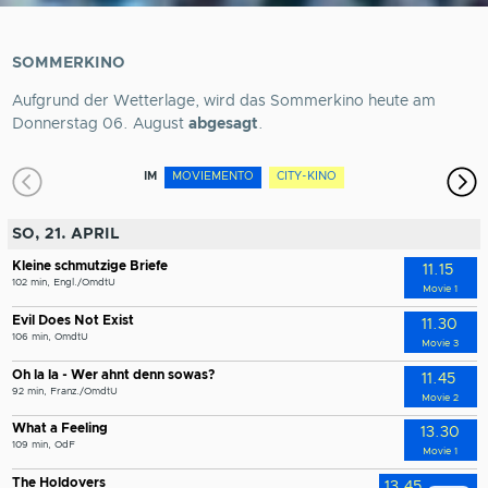
SOMMERKINO
Klassik im Kino: Oper: Madama
Kinder Special: Bilderbuchkino: Die
Butterfly
dumme Augustine
Aufgrund der Wetterlage, wird das Sommerkino heute am
Donnerstag 06. August
abgesagt
.
IM
MOVIEMENTO
CITY-KINO
SO, 21. APRIL
Kleine schmutzige Briefe
11.15
102 min, Engl./OmdtU
Movie 1
Evil Does Not Exist
11.30
106 min, OmdtU
Movie 3
Oh la la - Wer ahnt denn sowas?
11.45
92 min, Franz./OmdtU
Movie 2
What a Feeling
13.30
109 min, OdF
Movie 1
The Holdovers
13.45