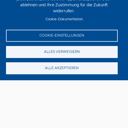
ablehnen und Ihre Zustimmung für die Zukunft
widerrufen.
Cookie-Dokumentation
COOKIE-EINSTELLUNGEN
Steckerlfischfiasko
ALLES VERWEIGERN
Donnerstag, 13. August
STECKERLFISCHFIASKO ist die zehnte Verfilmung der
ALLE AKZEPTIEREN
Eberhofer-Reihe nach den beliebten Vorlagen von
Bestsellerautorin Rita Falk und unter der Regie von Ed
Herzog.