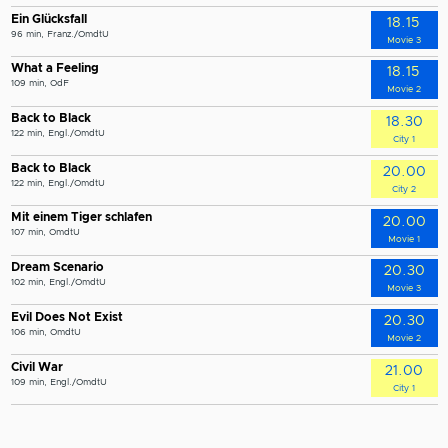
Ein Glücksfall
18.15
96 min, Franz./OmdtU
Movie 3
What a Feeling
18.15
109 min, OdF
Movie 2
Back to Black
18.30
122 min, Engl./OmdtU
City 1
Back to Black
20.00
122 min, Engl./OmdtU
City 2
Mit einem Tiger schlafen
20.00
107 min, OmdtU
Movie 1
Dream Scenario
20.30
102 min, Engl./OmdtU
Movie 3
Evil Does Not Exist
20.30
106 min, OmdtU
Movie 2
Civil War
21.00
109 min, Engl./OmdtU
City 1