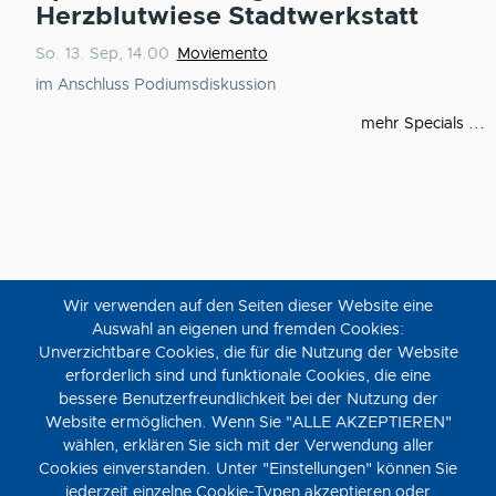
Herzblutwiese Stadtwerkstatt
So. 13. Sep, 14.00
Moviemento
im Anschluss Podiumsdiskussion
mehr Specials ...
Wir verwenden auf den Seiten dieser Website eine
Auswahl an eigenen und fremden Cookies:
DEMNÄCHST IM MOVIEMENTO & CITY-KINO
Unverzichtbare Cookies, die für die Nutzung der Website
erforderlich sind und funktionale Cookies, die eine
bessere Benutzerfreundlichkeit bei der Nutzung der
Website ermöglichen. Wenn Sie "ALLE AKZEPTIEREN"
wählen, erklären Sie sich mit der Verwendung aller
Cookies einverstanden. Unter "Einstellungen" können Sie
jederzeit einzelne Cookie-Typen akzeptieren oder