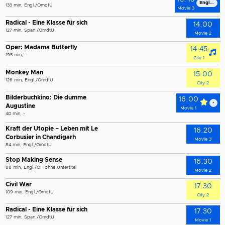
Engl./Omd
133 min, Engl./OmdtU
Movie 3
Radical - Eine Klasse für sich
14.00
127 min, Span./OmdtU
Movie 2
Oper: Madama Butterfly
14.45
195 min, -
City 1
Monkey Man
15.00
126 min, Engl./OmdtU
City 2
Bilderbuchkino: Die dumme
16.00
-
Augustine
Movie 1
40 min, -
Kraft der Utopie – Leben mit Le
16.20
Corbusier in Chandigarh
Movie 3
84 min, Engl./OmdtU
Stop Making Sense
16.30
88 min, Engl./OF ohne Untertitel
Movie 2
Civil War
17.30
109 min, Engl./OmdtU
City 2
Radical - Eine Klasse für sich
17.30
127 min, Span./OmdtU
Movie 1